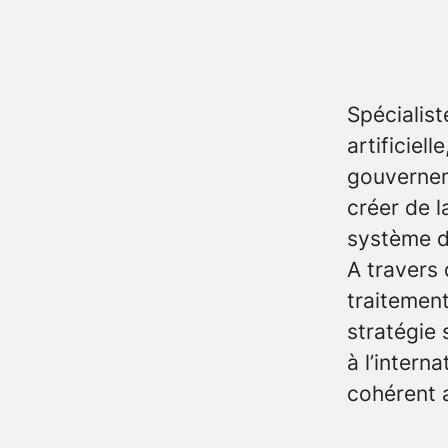
Spécialist
artificiel
gouverneme
créer de l
système d
A travers
traitement
stratégie
à l’intern
cohérent 