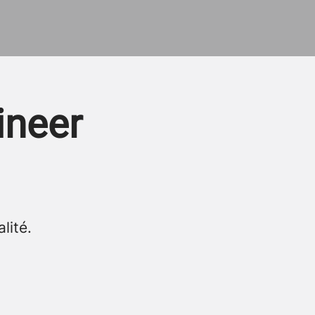
ineer
lité.