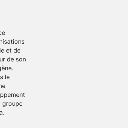
n
ce
nisations
le et de
our de son
gène.
s le
ne
loppement
n groupe
a.