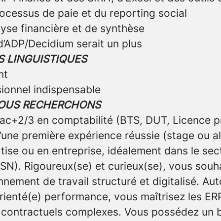
ocessus de paie et du reporting social
lyse financière et de synthèse
’ADP/Decidium serait un plus
 LINGUISTIQUES
nt
sionnel indispensable
NOUS RECHERCHONS
ac+2/3 en comptabilité (BTS, DUT, Licence pr
d’une première expérience réussie (stage ou a
tise ou en entreprise, idéalement dans le sect
ESN). Rigoureux(se) et curieux(se), vous souh
nement de travail structuré et digitalisé. A
orienté(e) performance, vous maîtrisez les ERP
x contractuels complexes. Vous possédez un 