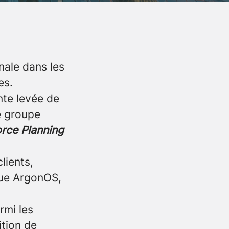
nale dans les
es.
nte levée de
e groupe
rce Planning
lients,
que ArgonOS,
rmi les
ition
de