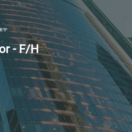
E
or - F/H