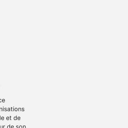
n
ce
nisations
le et de
our de son