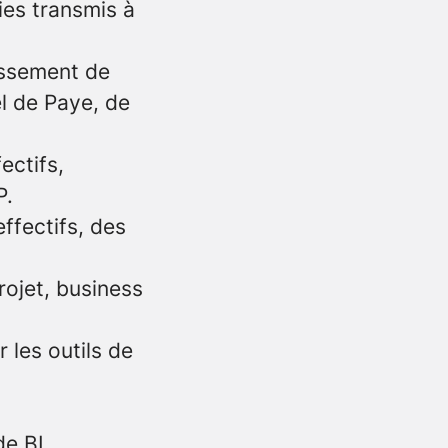
ies transmis à
lissement de
el de Paye, de
ectifs,
P.
effectifs, des
rojet, business
 les outils de
de BI