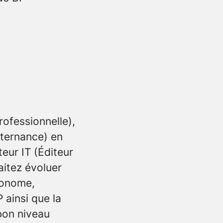
ofessionnelle),
lternance) en
eur IT (Éditeur
aitez évoluer
utonome,
 ainsi que la
bon niveau