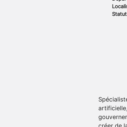
Locali
Statut
Spécialist
artificiel
gouverneme
créer de l