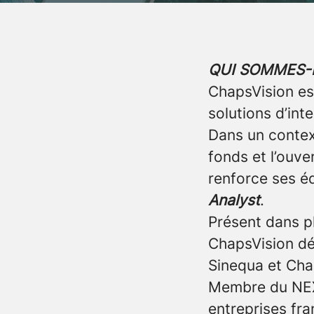
QUI SOMMES-
ChapsVision est
solutions d’int
Dans un contex
fonds et l’ouv
renforce ses é
Analyst
.
Présent dans pl
ChapsVision dé
Sinequa et Cha
Membre du NEXT
entreprises fr