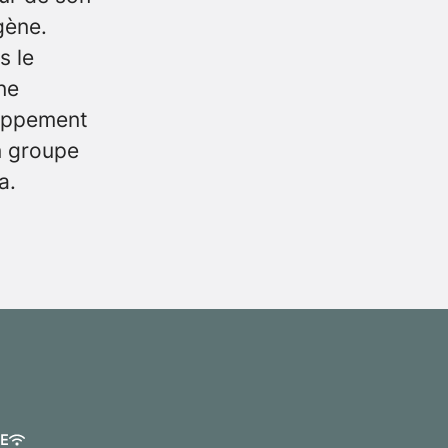
gène.
s le
ne
loppement
n groupe
a.
E