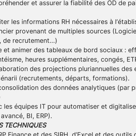
réhender et assurer la fiabilité des OD de pa
raiter les informations RH nécessaires à l’étab
ncier provenant de multiples sources (Logici
, de recrutement...)
 et animer des tableaux de bord sociaux : eff
ntéisme, heures supplémentaires, congés, ET
élaboration des projections pluriannuelles des 
énarii (recrutements, départs, formations).
 consolidation des données analytiques (par p
)
 les équipes IT pour automatiser et digitaliser
 avancé, BI, ERP).
 TECHNIQUES
RP Finance et des SIRH, d’Excel et des outils 